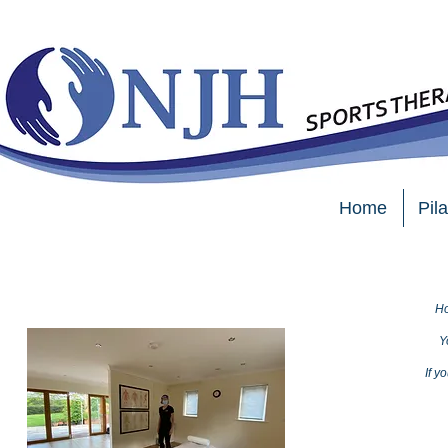
Home
Pil
Ho
Y
If 